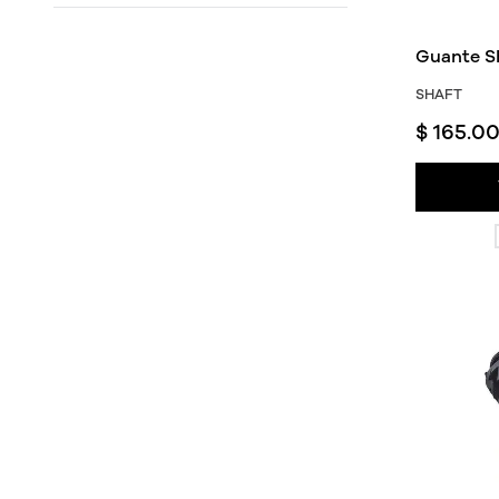
Guante S
SHAFT
$
165
.
0