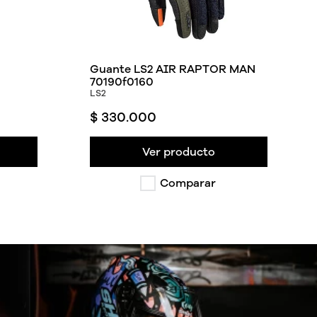
Guante LS2 AIR RAPTOR MAN
70190f0160
LS2
$
330
.
000
Ver producto
Comparar