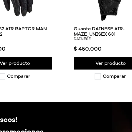
S2 AIR RAPTOR MAN
Guante DAINESE AIR-
2
MAZE_UNISEX 631
DAINESE
00
$
450
.
000
Ver producto
Ver producto
Comparar
Comparar
scos!
 promociones,