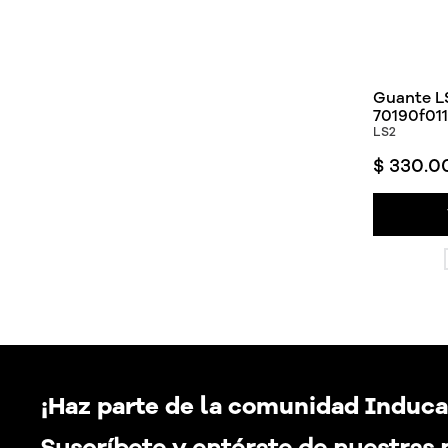
Guante L
70190f011
LS2
$
330
.
0
¡Haz parte de la comunidad Induca
Suscríbete y entérate de nuestras