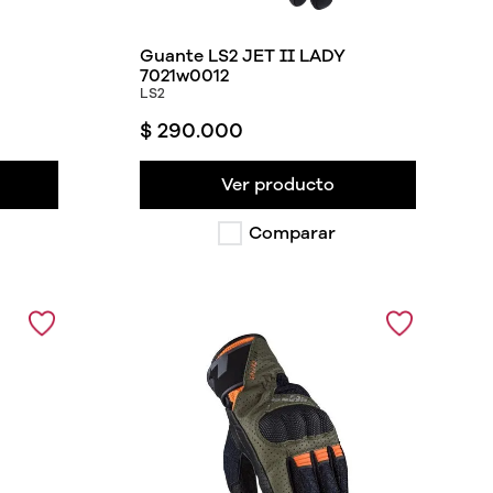
Guante LS2 JET II LADY
7021w0012
LS2
$
290
.
000
Ver producto
Comparar