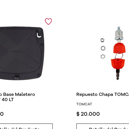
o Base Maletero
Repuesto Chapa TOMCA
40 LT
TOMCAT
0
$
20
.
000