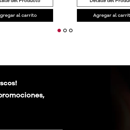
talle del Producto
Detalle del Produ
gregar al carrito
Agregar al carri
scos!
 promociones,