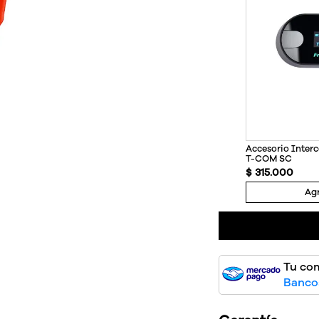
Accesorio Inte
T-COM SC
$
315
.
000
Agr
Tu co
Bancos