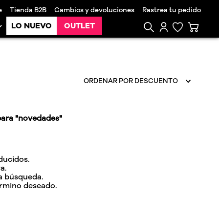
e
Tienda B2B
Cambios y devoluciones
Rastrea tu pedido
LO NUEVO
OUTLET
ORDENAR POR
DESCUENTO
ara "
novedades
"
ducidos.
a.
la búsqueda.
érmino deseado.