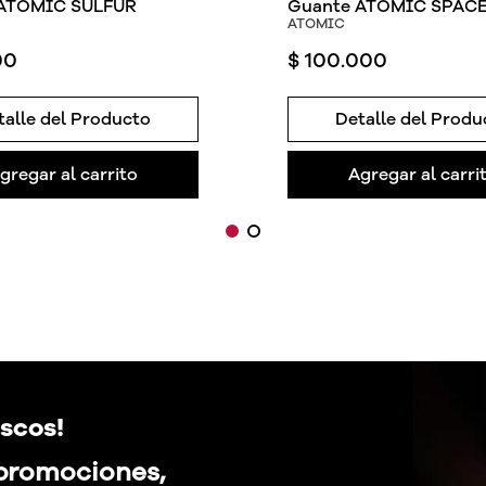
 ATOMIC SULFUR
Guante ATOMIC SPAC
ATOMIC
00
$
100
.
000
talle del Producto
Detalle del Produ
gregar al carrito
Agregar al carri
scos!
 promociones,