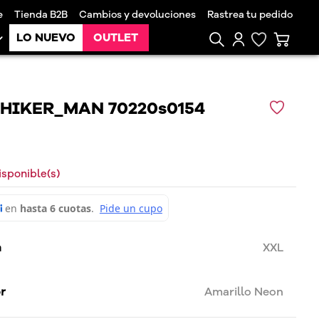
e
Tienda B2B
Cambios y devoluciones
Rastrea tu pedido
LO NUEVO
OUTLET
 HIKER_MAN 70220s0154
isponible(s)
a
XXL
or
Amarillo Neon