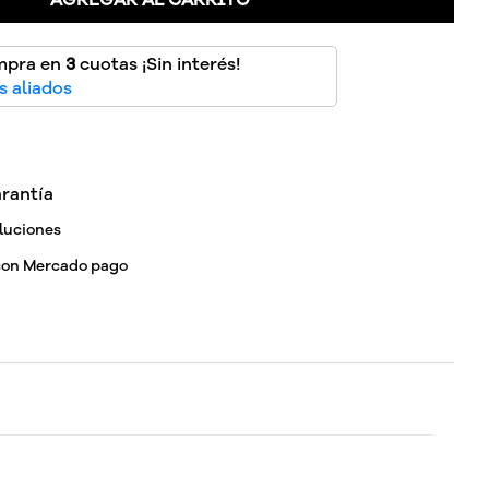
AGREGAR AL CARRITO
mpra en
3
cuotas ¡Sin interés!
 aliados
rantía
luciones
con Mercado pago