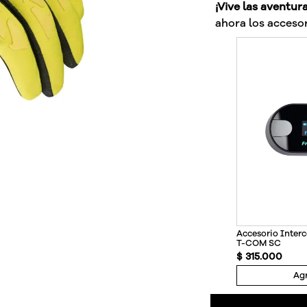
¡Vive las aventur
ahora los accesor
Accesorio Inte
T-COM SC
$
315
.
000
Agr