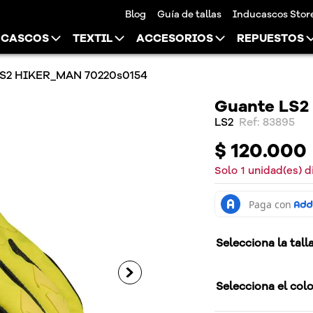
Blog
Guía de tallas
Inducascos Stor
CASCOS
TEXTIL
ACCESORIOS
REPUESTOS
LS2 HIKER_MAN 70220s0154
Guante LS2
LS2
:
83895
$
120
.
000
Solo
1
unidad(es) d
Selecciona la tall
Selecciona el col