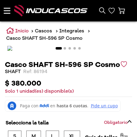
Cascos
Integrales
Casco SHAFT SH-596 SP Cosmo
Casco SHAFT SH-596 SP Cosmo
SHAFT
:
86194
$
380
.
000
Solo
1
unidad(es) disponible(s)
Selecciona la talla
Obligatorio
S
M
L
XL