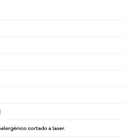
E
oalergénico cortado a laser.