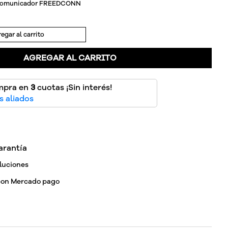
rcomunicador FREEDCONN
egar al carrito
AGREGAR AL CARRITO
mpra en
3
cuotas ¡Sin interés!
 aliados
arantía
luciones
con Mercado pago