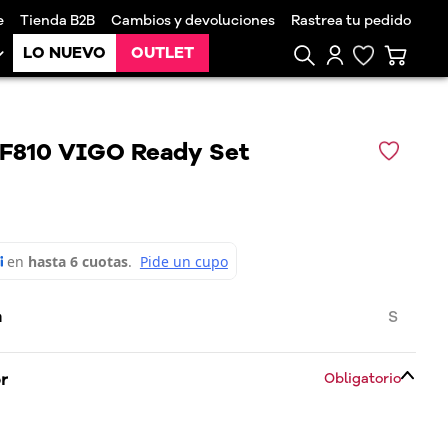
e
Tienda B2B
Cambios y devoluciones
Rastrea tu pedido
LO NUEVO
OUTLET
FF810 VIGO Ready Set
a
S
or
Obligatorio