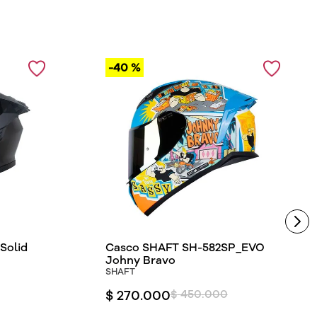
-
40 %
Solid
Casco SHAFT SH-582SP_EVO
Johny Bravo
SHAFT
$
270
.
000
$
450
.
000