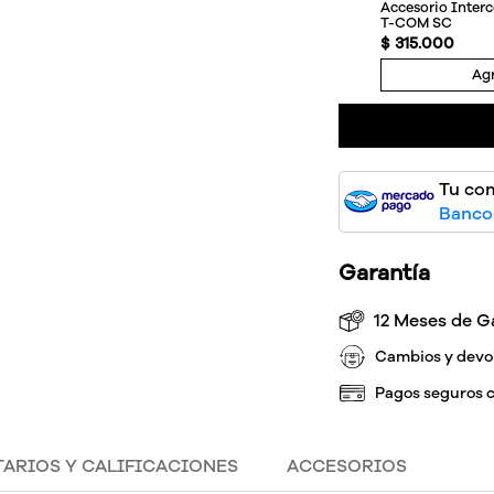
Accesorio Inte
T-COM SC
$
315
.
000
Agr
Tu co
Bancos
Garantía
12 Meses de G
Cambios y devo
Pagos seguros 
ARIOS Y CALIFICACIONES
ACCESORIOS