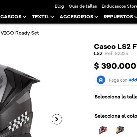
Blog
Guía de tallas
Inducascos Stor
CASCOS
TEXTIL
ACCESORIOS
REPUESTOS
 VIGO Ready Set
Casco LS2 
LS2
:
82326
$
390
.
000
Selecciona la tall
Selecciona el col