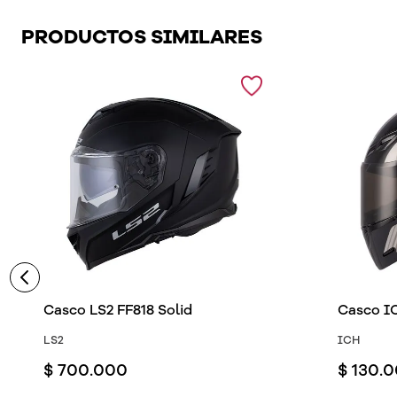
PRODUCTOS SIMILARES
Casco LS2 FF818 Solid
Casco IC
LS2
ICH
$
700
.
000
$
130
.
0