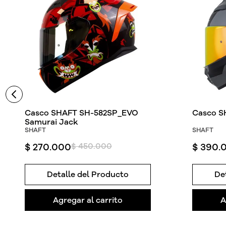
Casco SHAFT SH-582SP_EVO
Casco S
Samurai Jack
SHAFT
SHAFT
$
270
.
000
$
450
.
000
$
390
.
Detalle del Producto
De
Agregar al carrito
A