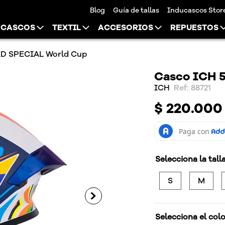
Blog
Guía de tallas
Inducascos Stor
CASCOS
TEXTIL
ACCESORIOS
REPUESTOS
ED SPECIAL World Cup
Casco ICH 
ICH
:
88721
$
220
.
000
Selecciona la tall
S
M
Selecciona el col