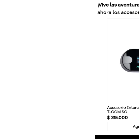
¡Vive las aventur
ahora los accesor
Accesorio Inte
T-COM SC
$
315
.
000
Agr