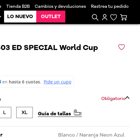
e
Tienda B2B
Cambios y devoluciones
Rastrea tu pedido
LO NUEVO
OUTLET
503 ED SPECIAL World Cup
a
Obligatorio
L
XL
Guía de tallas
or
Blanco / Naranja Neon Azul