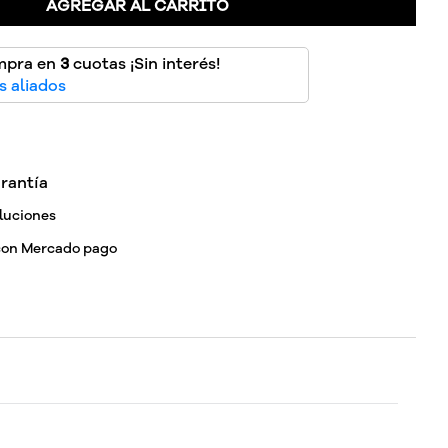
AGREGAR AL CARRITO
mpra en
3
cuotas ¡Sin interés!
 aliados
rantía
luciones
con Mercado pago