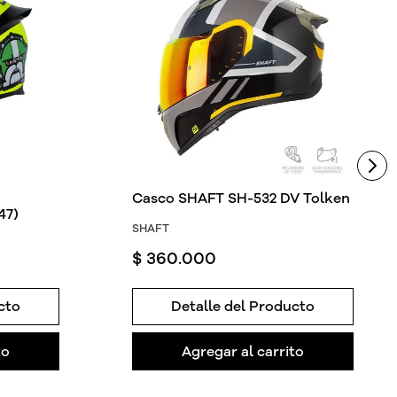
Casco SHAFT SH-532 DV Tolken
47)
SHAFT
$
360
.
000
cto
Detalle del Producto
to
Agregar al carrito