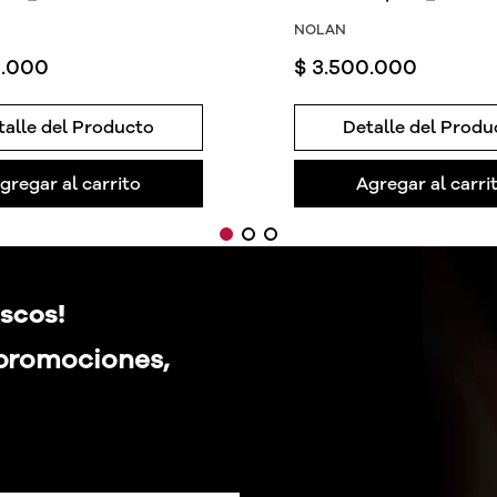
NOLAN
0
.
000
$
3
.
500
.
000
talle del Producto
Detalle del Produ
gregar al carrito
Agregar al carri
scos!
 promociones,