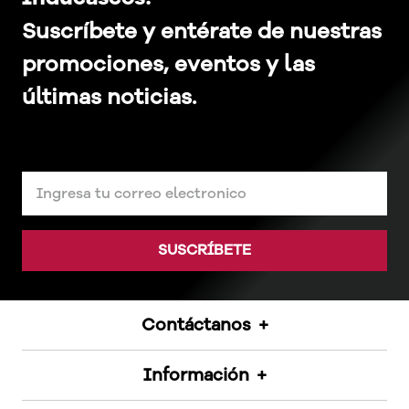
Suscríbete y entérate de nuestras
promociones, eventos y las
últimas noticias.
SUSCRÍBETE
Contáctanos
+
Información
+
Inducascos S.A.S.
Medellín CO