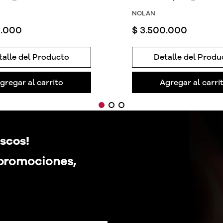
NOLAN
0
.
000
$
3
.
500
.
000
talle del Producto
Detalle del Produ
gregar al carrito
Agregar al carri
scos!
 promociones,