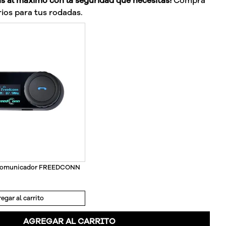
as al máximo con la seguridad que necesitas!
Compra
ios para tus rodadas.
rcomunicador FREEDCONN
egar al carrito
AGREGAR AL CARRITO