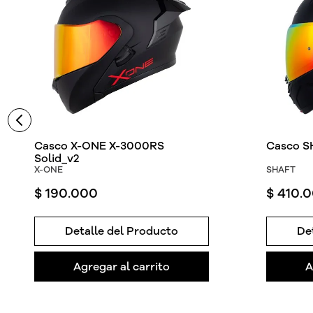
Casco X-ONE X-3000RS
Casco S
Solid_v2
X-ONE
SHAFT
$
190
.
000
$
410
.
0
Detalle del Producto
De
Agregar al carrito
A