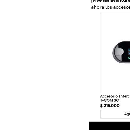
¡Vive las aventur
ahora los accesor
Accesorio Inte
T-COM SC
$
315
.
000
Agr