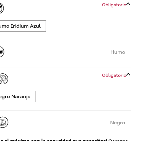
Obligatorio
umo Iridium Azul
Humo
Obligatorio
egro Naranja
Negro