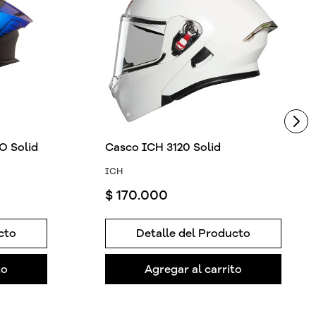
 Solid
Casco ICH 3120 Solid
ICH
$
170
.
000
cto
Detalle del Producto
to
Agregar al carrito