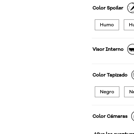
Color Spoiler
Humo
H
Visor Interno
Color Tapizado
Negro
N
Color Cámaras