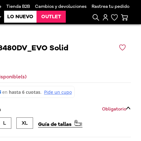
e
Tienda B2B
Cambios y devoluciones
Rastrea tu pedido
LO NUEVO
OUTLET
3480DV_EVO Solid
isponible(s)
a
Obligatorio
L
XL
Guía de tallas