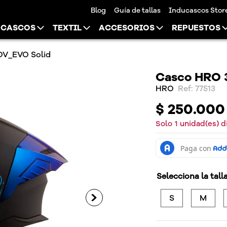
Blog
Guía de tallas
Inducascos Stor
CASCOS
TEXTIL
ACCESORIOS
REPUESTOS
V_EVO Solid
Casco HRO 
HRO
:
77513
$
250
.
000
Solo
1
unidad(es) d
Selecciona la tall
S
M