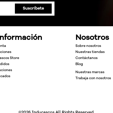
Suscríbete
Información
Nosotros
enta
Sobre nosotros
ciones
Nuestras tiendas
ascos Store
Contáctanos
edidos
Blog
uciones
Nuestras marcas
icados
Trabaja con nosotros
©2026 Inducascos All Rights Reserved.