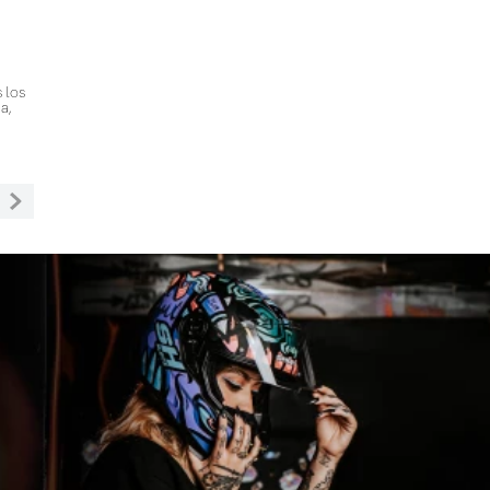
 los
a,