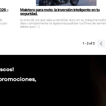
2026 –
Maletero para moto: la inversión inteligente en tu
seguridad.
do
Si eres de los que sale a camellar duro en su máquina todos
to por
días o simplemente te apasiona puebliar los fines de seman
sabes que
[…]
1 - 2
of
2
scos!
 promociones,