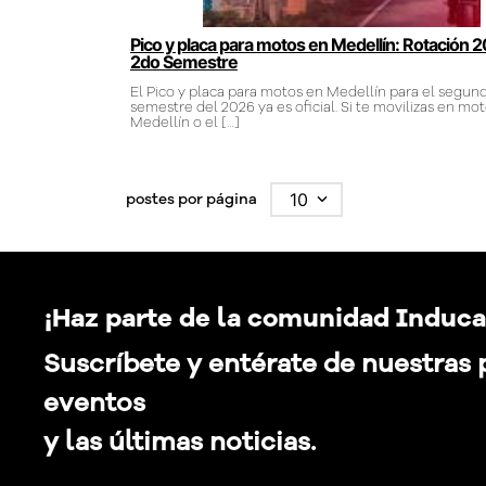
Pico y placa para motos en Medellín: Rotación 
2do Semestre
El Pico y placa para motos en Medellín para el segun
semestre del 2026 ya es oficial. Si te movilizas en mo
Medellín o el
[…]
postes por página
10
¡Haz parte de la comunidad Induca
Suscríbete y entérate de nuestras
eventos
y las últimas noticias.