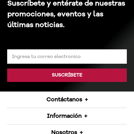
Suscríbete y entérate de nuestras
promociones, eventos y las
últimas noticias.
SUSCRÍBETE
Contáctanos
+
Información
+
Inducascos S.A.S.
Medellín CO
Mi cuenta
Nosotros
+
Tel: +57 318 533 2139