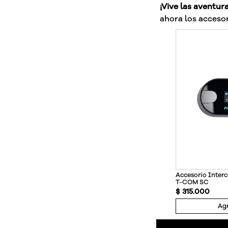
¡Vive las aventur
ahora los accesor
Accesorio Inte
T-COM SC
$
315
.
000
Agr