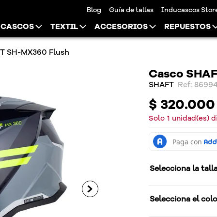
Blog
Guía de tallas
Inducascos Stor
CASCOS
TEXTIL
ACCESORIOS
REPUESTOS
T SH-MX360 Flush
Casco SHAF
SHAFT
:
8699
$
320
.
000
Solo
1
unidad(es) d
Selecciona la tall
Selecciona el col