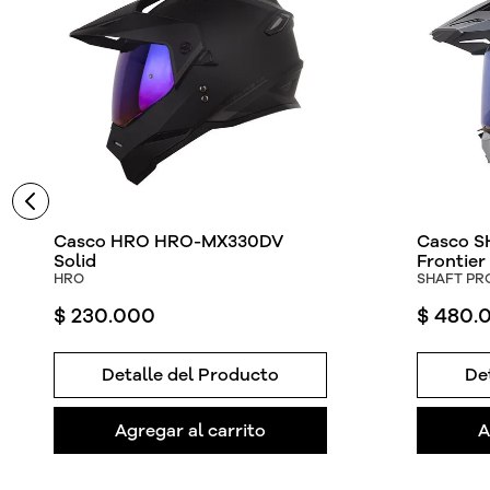
Casco HRO HRO-MX330DV
Casco S
Solid
Frontier
HRO
SHAFT PR
$
230
.
000
$
480
.
Detalle del Producto
De
Agregar al carrito
A