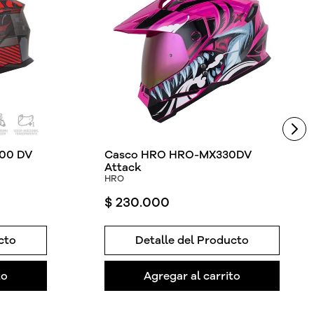
00 DV
Casco HRO HRO-MX330DV
Attack
HRO
$
230
.
000
cto
Detalle del Producto
to
Agregar al carrito