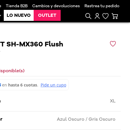
e
Tienda B2B
Cambios y devoluciones
Rastrea tu pedido
LO NUEVO
OUTLET
T SH-MX360 Flush
4
isponible(s)
a
XL
or
Azul Oscuro / Gris Oscuro