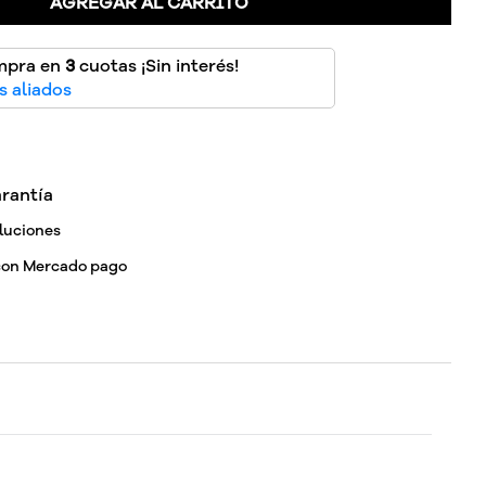
AGREGAR AL CARRITO
mpra en
3
cuotas ¡Sin interés!
 aliados
rantía
luciones
con Mercado pago