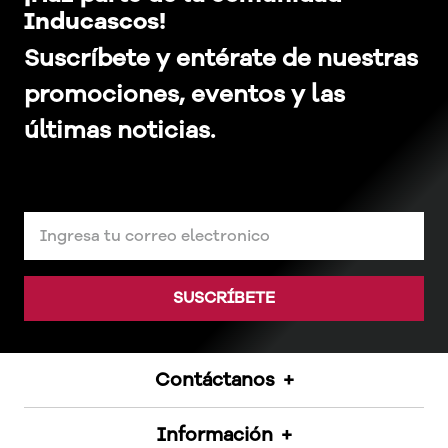
Inducascos!
Suscríbete y entérate de nuestras
promociones, eventos y las
últimas noticias.
SUSCRÍBETE
Contáctanos
+
Información
+
Inducascos S.A.S.