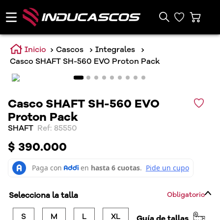
Cascos
Integrales
Casco SHAFT SH-560 EVO Proton Pack
Casco SHAFT SH-560 EVO
Proton Pack
SHAFT
:
85550
$
390
.
000
Selecciona la talla
Obligatorio
S
M
L
XL
Guía de tallas