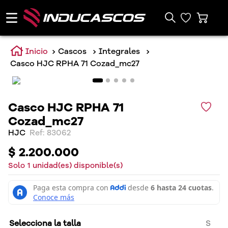
Cascos
Integrales
Casco HJC RPHA 71 Cozad_mc27
Casco HJC RPHA 71
Cozad_mc27
HJC
:
83062
$
2
.
200
.
000
Solo
1
unidad(es) disponible(s)
Selecciona la talla
S