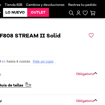
e
Tienda B2B
Cambios y devoluciones
Rastrea tu pedido
LO NUEVO
OUTLET
FF808 STREAM II Solid
a
Obligatorio
Guía de tallas
or
Obligatorio