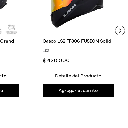
 Grand
Casco LS2 FF806 FUSION Solid
LS2
$
430
.
000
cto
Detalle del Producto
to
Agregar al carrito