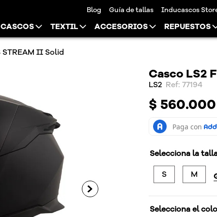
Blog
Guía de tallas
Inducascos Stor
CASCOS
TEXTIL
ACCESORIOS
REPUESTOS
 STREAM II Solid
Casco LS2 
LS2
:
77194
$
560
.
000
Selecciona la tall
S
M
Selecciona el col