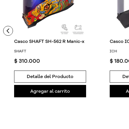
Casco SHAFT SH-562 R Manic-x
Casco I
SHAFT
ICH
$
310
.
000
$
180
.
0
Detalle del Producto
De
Agregar al carrito
A