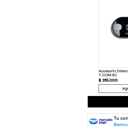
Accesorio Inte
T-COM SC
$
315
.
000
Agr
Tu co
Bancos