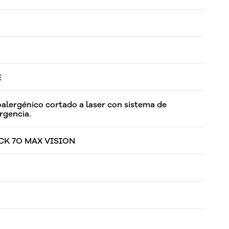
E
oalergénico cortado a laser con sistema de
rgencia.
K 7O MAX VISION